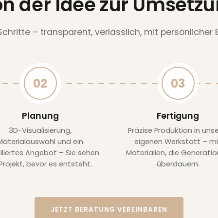
n der Idee zur Umsetz
 Schritte – transparent, verlässlich, mit persönlicher 
02
03
Planung
Fertigung
3D-Visualisierung,
Präzise Produktion in unse
Materialauswahl und ein
eigenen Werkstatt – mi
lliertes Angebot – Sie sehen
Materialien, die Generati
 Projekt, bevor es entsteht.
überdauern.
JETZT BERATUNG VEREINBAREN