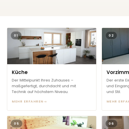
01
02
Küche
Vorzimm
Der Mittelpunkt Ihres Zuhauses –
Der erste E
maßgefertigt, durchdacht und mit
und Eingang
Technik auf höchstem Niveau.
und Stil.
MEHR ERFAHREN
→
MEHR ERFA
05
06