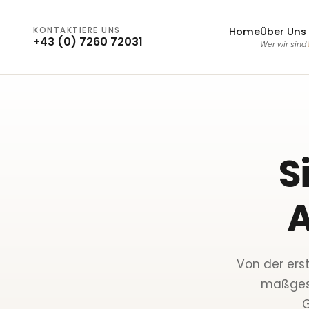
KONTAKTIERE UNS
Home
Über Uns
+43 (0) 7260 72031
Wer wir sind
S
Von der ers
maßgesc
G