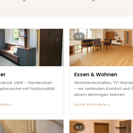
03
er
Essen & Wohnen
indruck zählt – Garderoben
Wohnlandschaften, TV-Wände,
sbereiche mit Funktionalität
– wir verbinden Komfort und Ä
einem stimmigen Ganzen.
HREN
→
MEHR ERFAHREN
→
07