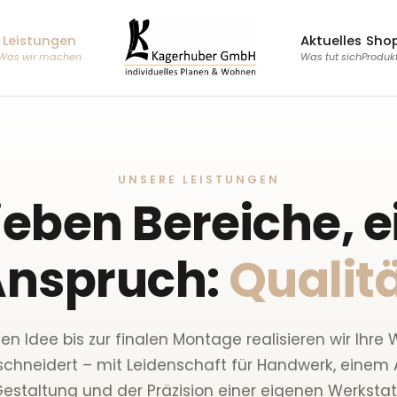
Leistungen
Aktuelles
Sho
Was wir machen
Was tut sich
Produk
UNSERE LEISTUNGEN
ieben Bereiche, e
Anspruch:
Qualit
ten Idee bis zur finalen Montage realisieren wir Ihr
hneidert – mit Leidenschaft für Handwerk, einem 
estaltung und der Präzision einer eigenen Werkstat