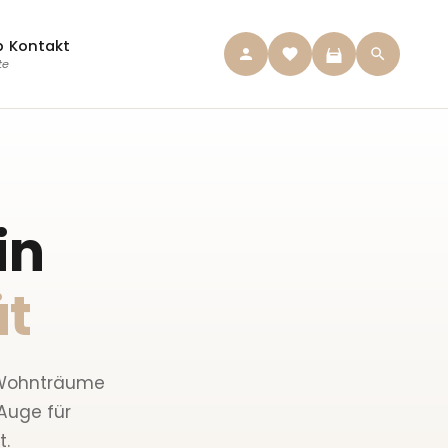
p
Kontakt
te
in
ät
e Wohnträume
Auge für
t.