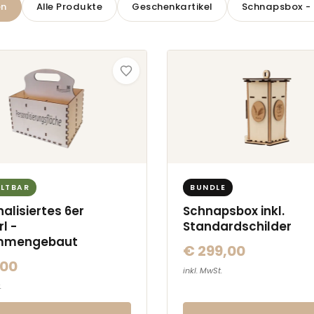
en
Alle Produkte
Geschenkartikel
Schnapsbox -
LTBAR
BUNDLE
alisiertes 6er
Schnapsbox inkl.
l -
Standardschilder
mmengebaut
€ 299,00
,00
inkl. MwSt.
.