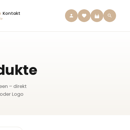
p
Kontakt
te
dukte
een – direkt
t oder Logo