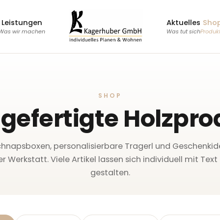
Leistungen
Aktuelles
Sho
Was wir machen
Was tut sich
Produk
SHOP
gefertigte Holzpro
chnapsboxen, personalisierbare Tragerl und Geschenkid
r Werkstatt. Viele Artikel lassen sich individuell mit Tex
gestalten.