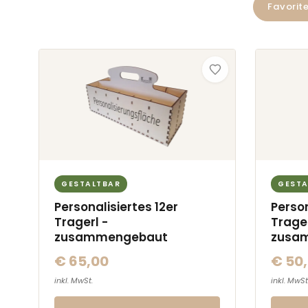
Favorit
GESTALTBAR
GESTA
Personalisiertes 12er
Person
Tragerl -
Trager
zusammengebaut
zusa
€ 65,00
€ 50
inkl. MwSt.
inkl. MwSt