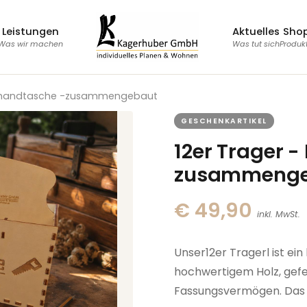
Leistungen
Aktuelles
Sho
Was wir machen
Was tut sich
Produk
erhandtasche -zusammengebaut
GESCHENKARTIKEL
12er Trager 
zusammenge
€ 49,90
inkl. MwSt.
Unser12er Tragerl ist ei
hochwertigem Holz, gefert
Fassungsvermögen. Das 