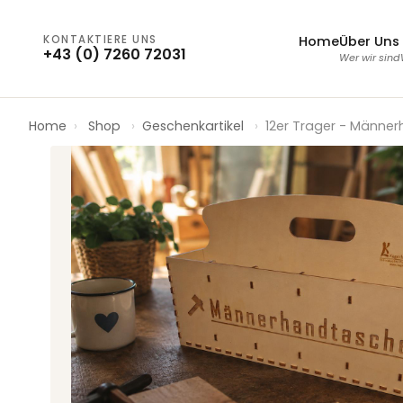
KONTAKTIERE UNS
Home
Über Uns
+43 (0) 7260 72031
Wer wir sind
Home
›
Shop
›
Geschenkartikel
›
12er Trager - Männ